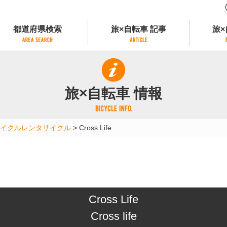
都道府県検索
旅×自転車 記事
旅×
都道府県検索
旅×自転車 記事
旅×
県別サイクリング情報
記事一覧
サイクリストにやさしい宿
旅×自転車 情報
県アクセスランキング
カテゴリから探す
サイクルトレイン
フリーワードから探す
レンタサイクル
イクル
レンタサイクル
>
Cross Life
タグから探す
予約ができるレンタサイクル
スポーツタイプのe-bikeがあるレンタサイ
スポーツタイプがあるレンタサイクル
マウンテンバイクがあるレンタサイクル
子供用自転車があるレンタサイクル
Cross Life
タンデム自転車があるレンタサイクル
鉄道駅に近いレンタサイクル
Cross life
レンタサイクルがある道の駅