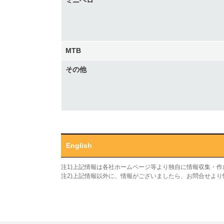
ミニベロ
MTB
その他
English
注1)上記情報は各社ホームページ等より独自に情報収集・
注2)上記情報以外に、情報がございましたら、お問合せよ