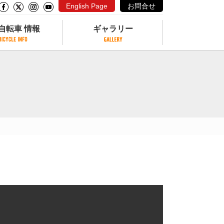
English Page
お問合せ
自転車 情報
ギャラリー
自転車 情報
ギャラリー
サイクリングコースがある公園
写真ギャラリー
交通公園
動画ギャラリー
自転車でも乗れるフェリー
サイクルターミナル
クル
サイクルステーション
サイクルステーションがある空港
自転車店