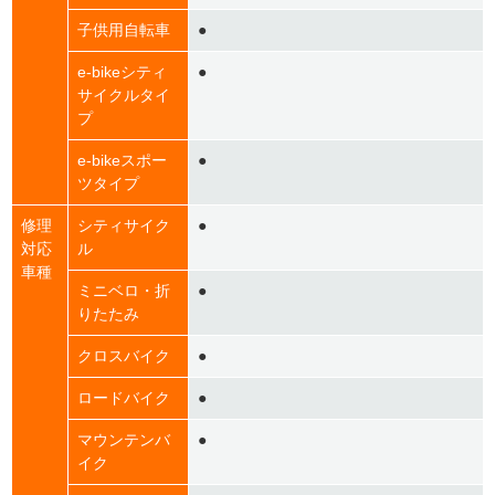
子供用自転車
●
e-bikeシティ
●
サイクルタイ
プ
e-bikeスポー
●
ツタイプ
修理
シティサイク
●
対応
ル
車種
ミニベロ・折
●
りたたみ
クロスバイク
●
ロードバイク
●
マウンテンバ
●
イク