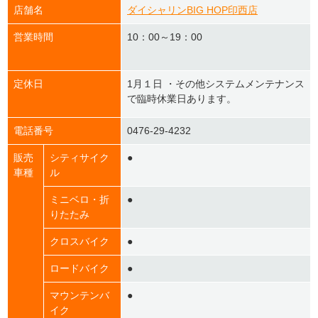
店舗名
ダイシャリンBIG HOP印西店
営業時間
10：00～19：00
定休日
1月１日 ・その他システムメンテナンス
で臨時休業日あります。
電話番号
0476-29-4232
販売
シティサイク
●
車種
ル
ミニベロ・折
●
りたたみ
クロスバイク
●
ロードバイク
●
マウンテンバ
●
イク