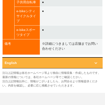
子供用自転車
●
e-bikeシティ
●
サイクルタイ
プ
e-bikeスポー
●
ツタイプ
備考
※詳細につきましては店舗までお問い
合わせください
English
注1)上記情報は各社ホームページ等より独自に情報収集・作成したものです。
最新の情報については、各社ホームページ等でご確認ください。
注2)上記情報以外に、情報がございましたら、お問合せより情報提供くださ
い。内容を確認し、必要に応じ掲載させていただきます。