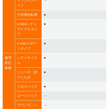
マウンテンバ
－
イク
子供用自転車
●
e-bikeシティ
●
サイクルタイ
プ
e-bikeスポー
●
ツタイプ
修理
シティサイク
●
対応
ル
車種
ミニベロ・折
●
りたたみ
クロスバイク
●
ロードバイク
－
マウンテンバ
－