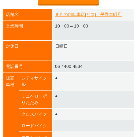
店舗名
まちの自転車店[リコ] 平野本町店
営業時間
10：00 – 19：00
定休日
日曜日
電話番号
06-4400-4534
販売
シティサイク
●
車種
ル
ミニベロ・折
●
りたたみ
クロスバイク
●
ロードバイク
－