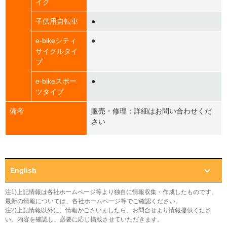
イク
子供用自転車
●
e-bikeシティ
●
サイクルタイ
プ
e-bikeスポー
●
ツタイプ
備考
販売・修理：詳細はお問い合わせくだ
さい
English
注1)上記情報は各社ホームページ等より独自に情報収集・作成したものです。
最新の情報については、各社ホームページ等でご確認ください。
注2)上記情報以外に、情報がございましたら、お問合せより情報提供くださ
い。内容を確認し、必要に応じ掲載させていただきます。