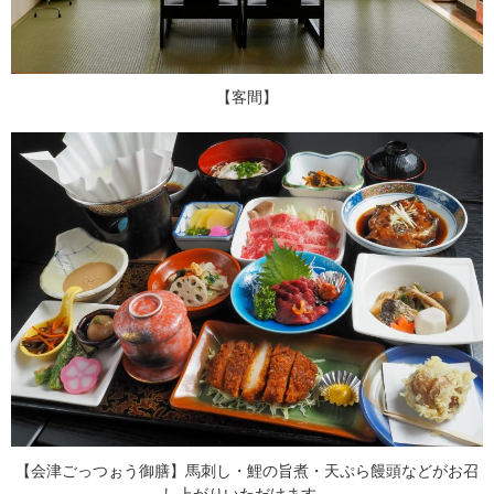
【客間】
【会津ごっつぉう御膳】馬刺し・鯉の旨煮・天ぷら饅頭などがお召
し上がりいただけます。