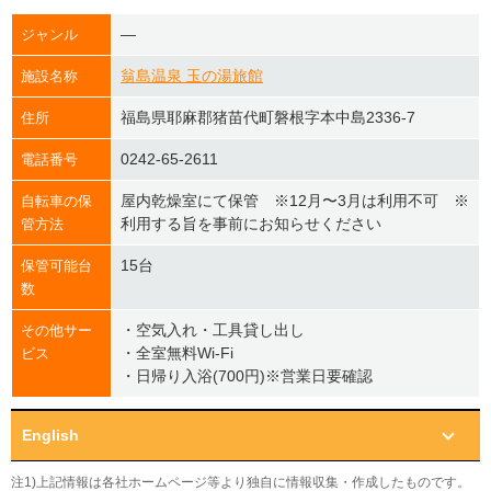
―
ジャンル
翁島温泉 玉の湯旅館
施設名称
福島県耶麻郡猪苗代町磐根字本中島2336-7
住所
0242-65-2611
電話番号
屋内乾燥室にて保管 ※12月〜3月は利用不可 ※
自転車の保
利用する旨を事前にお知らせください
管方法
15台
保管可能台
数
・空気入れ・工具貸し出し
その他サー
・全室無料Wi-Fi
ビス
・日帰り入浴(700円)※営業日要確認
English
注1)上記情報は各社ホームページ等より独自に情報収集・作成したものです。