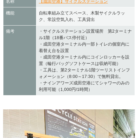
名称
【成田空港】サイクルステーション
機能
自転車組み立てスペース、木製サイクルラッ
ク、常設空気入れ、工具貸出
備考
・サイクルステーション設置場所 第2ターミナ
ル1階（18番バス停付近）
・成田空港ターミナル内一部トイレの個室内に
着替え台を設置
・成田空港ターミナル内にコインロッカーを設
置（輪行バッグソフトケースは収納可能）
・工具は、第2ターミナル1階ツーリストインフ
ォメーション（8:00～17:30）で無料貸出。
・ナインアワーズ成田空港にてシャワーのみの
利用可能（1,000円/1時間）