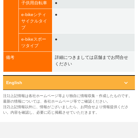
子供用自転車
●
e-bikeシティ
●
サイクルタイ
プ
e-bikeスポー
●
ツタイプ
備考
詳細につきましては店舗までお問合せ
ください
English
注1)上記情報は各社ホームページ等より独自に情報収集・作成したものです。
最新の情報については、各社ホームページ等でご確認ください。
注2)上記情報以外に、情報がございましたら、お問合せより情報提供くださ
い。内容を確認し、必要に応じ掲載させていただきます。