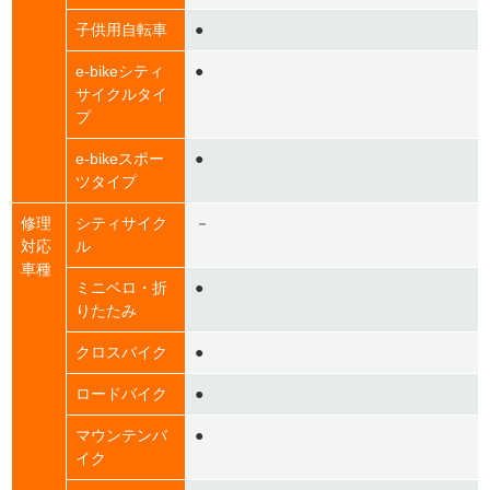
子供用自転車
●
e-bikeシティ
●
サイクルタイ
プ
e-bikeスポー
●
ツタイプ
修理
シティサイク
－
対応
ル
車種
ミニベロ・折
●
りたたみ
クロスバイク
●
ロードバイク
●
マウンテンバ
●
イク