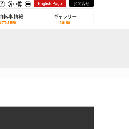
English Page
お問合せ
自転車 情報
ギャラリー
自転車 情報
ギャラリー
サイクリングコースがある公園
写真ギャラリー
交通公園
動画ギャラリー
自転車でも乗れるフェリー
サイクルターミナル
クル
サイクルステーション
サイクルステーションがある空港
自転車店