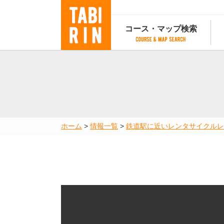
コース・マップ検索
コース・マップ検索
コース検索
マップ検索
都道府
コース条件から検索
都道府県から検索
都道府
都道府県から検索
マップランキング
ホーム
>
情報一覧
>
鉄道駅に近いレンタサイクル
レ
地図から検索
スポットから検索
コースランキング
コースで人気のスポットランキング