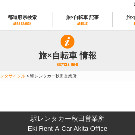
都道府県検索
旅×自転車 記事
旅×
都道府県検索
旅×自転車 記事
旅×
県別サイクリング情報
記事一覧
サイクリストにやさしい宿
旅×自転車 情報
県アクセスランキング
カテゴリから探す
サイクルトレイン
フリーワードから探す
レンタサイクル
ンタサイクル
>
駅レンタカー秋田営業所
タグから探す
予約ができるレンタサイクル
スポーツタイプのe-bikeがあるレンタサイ
スポーツタイプがあるレンタサイクル
マウンテンバイクがあるレンタサイクル
子供用自転車があるレンタサイクル
駅レンタカー秋田営業所
タンデム自転車があるレンタサイクル
鉄道駅に近いレンタサイクル
Eki Rent-A-Car Akita Office
レンタサイクルがある道の駅