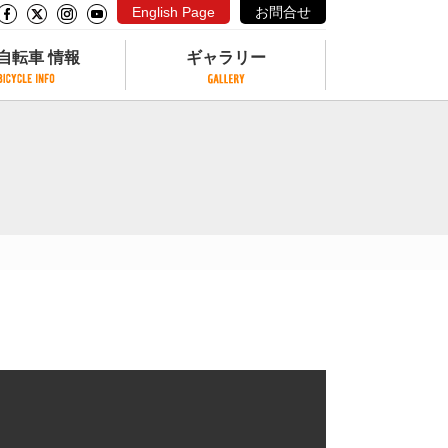
English Page
お問合せ
自転車 情報
ギャラリー
自転車 情報
ギャラリー
サイクリングコースがある公園
写真ギャラリー
交通公園
動画ギャラリー
自転車でも乗れるフェリー
サイクルターミナル
クル
サイクルステーション
サイクルステーションがある空港
自転車店