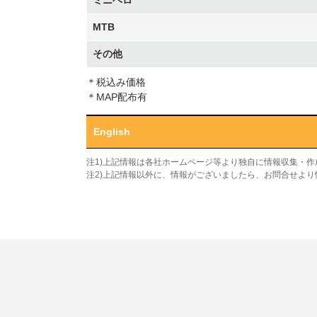
ミニベロ
MTB
その他
＊税込み価格
＊MAP配布有
English
注1)上記情報は各社ホームページ等より独自に情報収集・
注2)上記情報以外に、情報がございましたら、お問合せよ