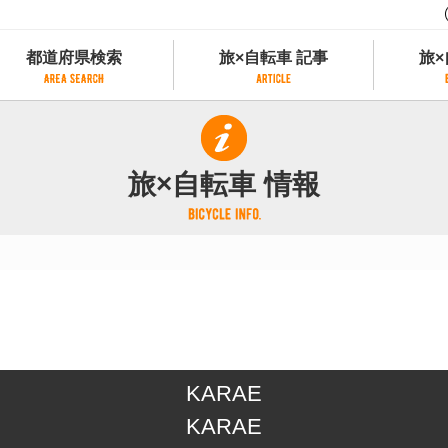
都道府県検索
旅×自転車 記事
旅×
都道府県検索
旅×自転車 記事
旅×
県別サイクリング情報
記事一覧
サイクリストにやさしい宿
旅×自転車 情報
県アクセスランキング
カテゴリから探す
サイクルトレイン
フリーワードから探す
レンタサイクル
タグから探す
予約ができるレンタサイクル
スポーツタイプのe-bikeがあるレンタサイ
スポーツタイプがあるレンタサイクル
マウンテンバイクがあるレンタサイクル
子供用自転車があるレンタサイクル
KARAE
タンデム自転車があるレンタサイクル
鉄道駅に近いレンタサイクル
KARAE
レンタサイクルがある道の駅