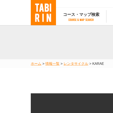
コース・マップ検索
コース・マップ検索
コース検索
マップ検索
都道府
コース条件から検索
都道府県から検索
都道府
都道府県から検索
マップランキング
ホーム
>
情報一覧
>
レンタサイクル
>
KARAE
地図から検索
スポットから検索
コースランキング
コースで人気のスポットランキング