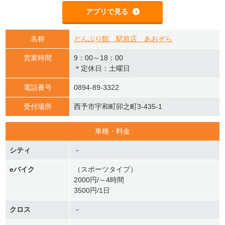
アプリで見る
名称
どんぶり館 駅前店 あおぞら
営業時間
9：00～18：00
＊定休日：土曜日
電話番号
0894-89-3322
受付場所
西予市宇和町卯之町3-435-1
車種・料金
シティ
－
eバイク
（スポーツタイプ）
2000円/～4時間
3500円/1日
クロス
－