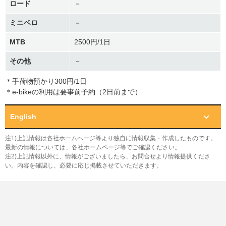
ロード
－
ミニベロ
－
MTB
2500円/1日
その他
－
＊手荷物預かり300円/1日
＊e-bikeの利用は要事前予約（2日前まで）
English
注1)上記情報は各社ホームページ等より独自に情報収集・作成したものです。
最新の情報については、各社ホームページ等でご確認ください。
注2)上記情報以外に、情報がございましたら、お問合せより情報提供くださ
い。内容を確認し、必要に応じ掲載させていただきます。