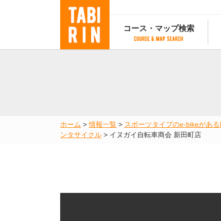
コース・マップ検索
コース・マップ検索
コース検索
マップ検索
都道府
コース条件から検索
都道府県から検索
都道府
都道府県から検索
マップランキング
ホーム
>
情報一覧
>
スポーツタイプのe-bikeがあるﾚﾝ
地図から検索
ンタサイクル
>
イヌガイ自転車商会 新田町店
スポットから検索
コースランキング
コースで人気のスポットランキング