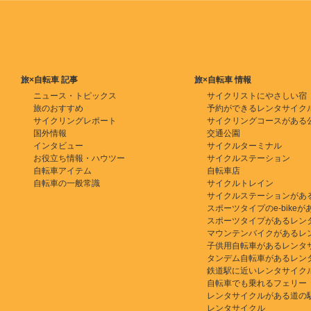
旅×自転車 記事
旅×自転車 情報
ニュース・トピックス
サイクリストにやさしい宿
旅のおすすめ
予約ができるレンタサイク
サイクリングレポート
サイクリングコースがある
国外情報
交通公園
インタビュー
サイクルターミナル
お役立ち情報・ハウツー
サイクルステーション
自転車アイテム
自転車店
自転車の一般常識
サイクルトレイン
サイクルステーションがあ
スポーツタイプのe-bikeがある
スポーツタイプがあるレン
マウンテンバイクがあるレ
子供用自転車があるレンタ
タンデム自転車があるレン
鉄道駅に近いレンタサイク
自転車でも乗れるフェリー
レンタサイクルがある道の
レンタサイクル