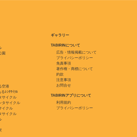
ギャラリー
TABIRINについて
ル
広告・情報掲載について
公園
プライバシーポリシー
免責事項
著作権・商標について
約款
注意事項
お問合せ
る空港
ﾚﾝﾀｻｲｸﾙ
TABIRINアプリについて
タサイクル
利用規約
ンタサイクル
プライバシーポリシー
サイクル
タサイクル
ル
駅