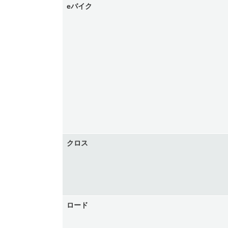
eバイク
クロス
ロード