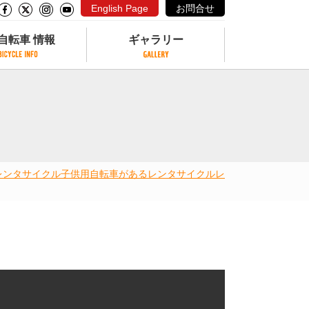
English Page
お問合せ
自転車 情報
ギャラリー
自転車 情報
ギャラリー
サイクリングコースがある公園
写真ギャラリー
交通公園
動画ギャラリー
自転車でも乗れるフェリー
レンタサイクル
子供用自転車があるレンタサイクル
レ
サイクルターミナル
クル
サイクルステーション
サイクルステーションがある空港
自転車店