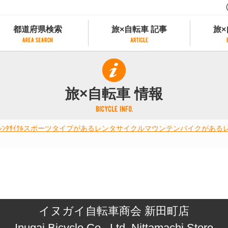
都道府県検索
旅×自転車 記事
旅×
都道府県検索
旅×自転車 記事
旅×
県別サイクリング情報
記事一覧
サイクリストにやさしい宿
旅×自転車 情報
県アクセスランキング
カテゴリから探す
サイクルトレイン
フリーワードから探す
レンタサイクル
ﾀｻｲｸﾙ
スポーツタイプがあるレンタサイクル
マウンテンバイクがある
タグから探す
予約ができるレンタサイクル
スポーツタイプのe-bikeがあるレンタサイ
スポーツタイプがあるレンタサイクル
マウンテンバイクがあるレンタサイクル
子供用自転車があるレンタサイクル
タンデム自転車があるレンタサイクル
イヌガイ自転車商会 新田町店
鉄道駅に近いレンタサイクル
レンタサイクルがある道の駅
Inugai Bicycle Co., Ltd. Nittamachi Store