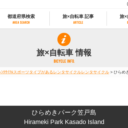
都道府県検索
旅×自転車 記事
旅×
都道府県検索
旅×自転車 記事
旅×
県別サイクリング情報
記事一覧
サイクリストにやさしい宿
旅×自転車 情報
県アクセスランキング
カテゴリから探す
サイクルトレイン
フリーワードから探す
レンタサイクル
ﾀｻｲｸﾙ
スポーツタイプがあるレンタサイクル
レンタサイクル
>
ひらめ
タグから探す
予約ができるレンタサイクル
スポーツタイプのe-bikeがあるレンタサイ
スポーツタイプがあるレンタサイクル
マウンテンバイクがあるレンタサイクル
子供用自転車があるレンタサイクル
ひらめきパーク笠戸島
タンデム自転車があるレンタサイクル
鉄道駅に近いレンタサイクル
Hirameki Park Kasado Island
レンタサイクルがある道の駅