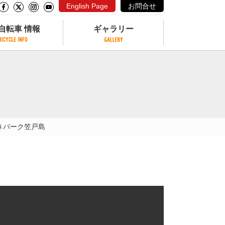
English Page
お問合せ
自転車 情報
ギャラリー
自転車 情報
ギャラリー
サイクリングコースがある公園
写真ギャラリー
交通公園
動画ギャラリー
自転車でも乗れるフェリー
きパーク笠戸島
サイクルターミナル
クル
サイクルステーション
サイクルステーションがある空港
自転車店