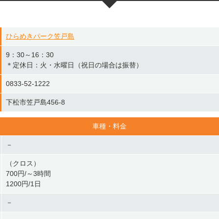
ひらめきパーク笠戸島
9：30～16：30
＊定休日：火・水曜日（祝日の場合は振替）
0833-52-1222
下松市笠戸島456-8
車種・料金
－
（クロス）
700円/～3時間
1200円/1日
－