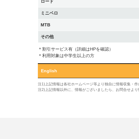
ロード
ミニベロ
MTB
その他
＊割引サービス有（詳細はHPを確認）
＊利用対象は中学生以上の方
English
注1)上記情報は各社ホームページ等より独自に情報収集・
注2)上記情報以外に、情報がございましたら、お問合せよ