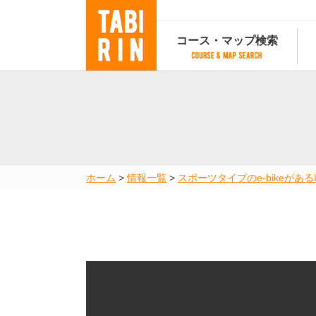
コース・マップ検索
コース・マップ検索
コース検索
マップ検索
都道府
コース条件から検索
都道府県から検索
都道府
都道府県から検索
マップランキング
ホーム
>
情報一覧
>
スポーツタイプのe-bikeがあるﾚﾝ
地図から検索
スポットから検索
コースランキング
コースで人気のスポットランキング