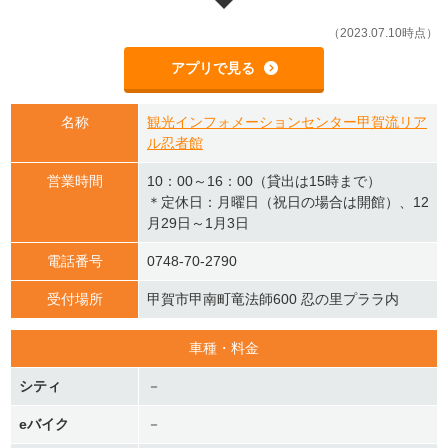
（2023.07.10時点）
アプリで見る
名称
観光インフォメーションセンター甲賀流リア
ル忍者館
営業時間
10：00～16：00（貸出は15時まで）
＊定休日：月曜日（祝日の場合は開館）、12
月29日～1月3日
電話番号
0748-70-2790
受付場所
甲賀市甲南町竜法師600 忍の里プララ内
車種・料金
シティ
－
eバイク
－