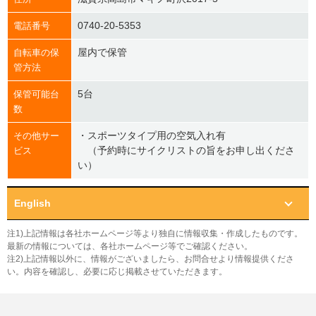
0740-20-5353
電話番号
屋内で保管
自転車の保
管方法
5台
保管可能台
数
・スポーツタイプ用の空気入れ有
その他サー
（予約時にサイクリストの旨をお申し出くださ
ビス
い）
English
注1)上記情報は各社ホームページ等より独自に情報収集・作成したものです。
最新の情報については、各社ホームページ等でご確認ください。
注2)上記情報以外に、情報がございましたら、お問合せより情報提供くださ
い。内容を確認し、必要に応じ掲載させていただきます。