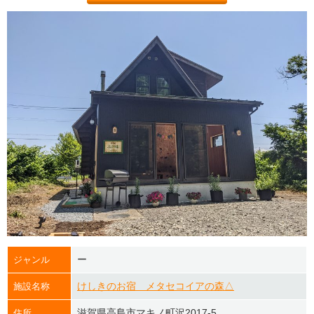
ー
ジャンル
けしきのお宿 メタセコイアの森△
施設名称
滋賀県高島市マキノ町沢2017-5
住所