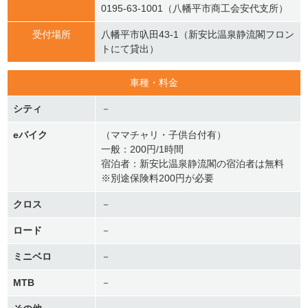
0195-63-1001（八幡平市商工会安代支所）
受付場所
八幡平市叺田43-1（新安比温泉静流閣フロン
トにて貸出）
車種・料金
シティ
－
eバイク
（ママチャリ・子供台付有）
一般：200円/1時間
宿泊者：新安比温泉静流閣の宿泊者は無料
※別途保険料200円が必要
クロス
－
ロード
－
ミニベロ
－
MTB
－