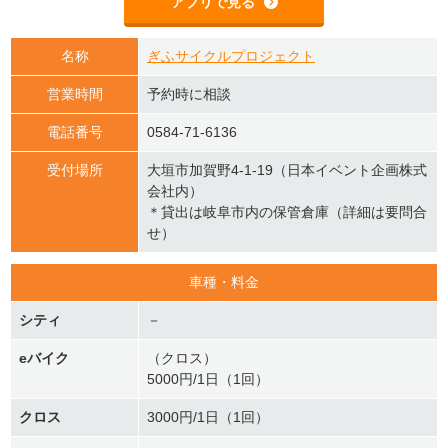
アプリで見る
名称
ぎふサイクルプロジェクト
営業時間
予約時に相談
電話番号
0584-71-6136
受付場所
大垣市加賀野4-1-19（日本イベント企画株式
会社内）
＊貸出は岐阜市内の保管倉庫（詳細は要問合
せ）
車種・料金
シティ
－
eバイク
（クロス）
5000円/1日（1回）
クロス
3000円/1日（1回）