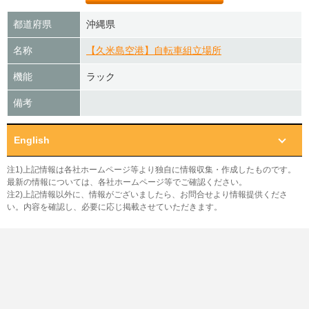
都道府県
沖縄県
名称
【久米島空港】自転車組立場所
機能
ラック
備考
English
注1)上記情報は各社ホームページ等より独自に情報収集・作成したものです。
最新の情報については、各社ホームページ等でご確認ください。
注2)上記情報以外に、情報がございましたら、お問合せより情報提供くださ
い。内容を確認し、必要に応じ掲載させていただきます。