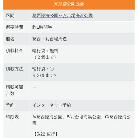
東京都公園協会
区間
葛西臨海公園～お台場海浜公園
所要時間
約1時間半
船名
葛西・お台場周遊
積載料金
輪行袋：無料
（２個まで）
積載方法
輪行袋：〇
そのまま：×
積載可能
－
台数
予約
インターネット予約
時刻表
A/葛西臨海公園、B/お台場海浜公園、C/葛西臨海公
園
【5/22 運行】