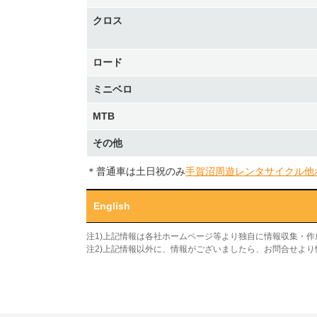
クロス
ロード
ミニベロ
MTB
その他
＊普通車は土日祝のみ
手賀沼周遊レンタサイクル他
English
注1)上記情報は各社ホームページ等より独自に情報収集・
注2)上記情報以外に、情報がございましたら、お問合せよ