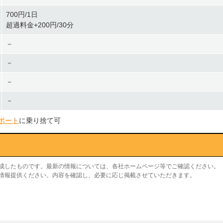
700円/1日
超過料金+200円/30分
－
－
－
－
ポート
に乗り捨て可
作成したものです。最新の情報については、各社ホームページ等でご確認ください。
り情報提供ください。内容を確認し、必要に応じ掲載させていただきます。