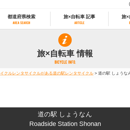
都道府県検索
旅×自転車 記事
旅×
都道府県検索
旅×自転車 記事
旅×
県別サイクリング情報
記事一覧
サイクリストにやさしい宿
旅×自転車 情報
県アクセスランキング
カテゴリから探す
サイクルトレイン
フリーワードから探す
レンタサイクル
イクル
レンタサイクルがある道の駅
レンタサイクル
>
道の駅 しょうな
タグから探す
予約ができるレンタサイクル
スポーツタイプのe-bikeがあるレンタサイ
スポーツタイプがあるレンタサイクル
マウンテンバイクがあるレンタサイクル
子供用自転車があるレンタサイクル
道の駅 しょうなん
タンデム自転車があるレンタサイクル
鉄道駅に近いレンタサイクル
Roadside Station Shonan
レンタサイクルがある道の駅