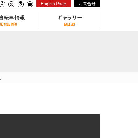
English Page
お問合せ
自転車 情報
ギャラリー
自転車 情報
ギャラリー
サイクリングコースがある公園
写真ギャラリー
交通公園
動画ギャラリー
自転車でも乗れるフェリー
ん
サイクルターミナル
クル
サイクルステーション
サイクルステーションがある空港
自転車店