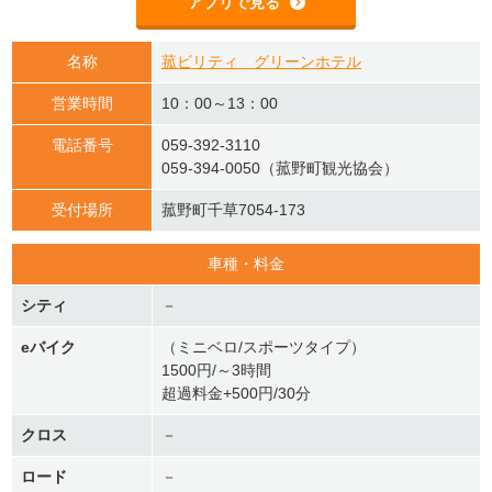
アプリで見る
名称
菰ビリティ グリーンホテル
営業時間
10：00～13：00
電話番号
059-392-3110
059-394-0050（菰野町観光協会）
受付場所
菰野町千草7054-173
車種・料金
シティ
－
eバイク
（ミニベロ/スポーツタイプ）
1500円/～3時間
超過料金+500円/30分
クロス
－
ロード
－