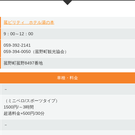
菰ビリティ ホテル湯の本
9：00～12：00
059-392-2141
059-394-0050（菰野町観光協会）
菰野町菰野8497番地
車種・料金
－
（ミニベロ/スポーツタイプ）
1500円/～3時間
超過料金+500円/30分
－