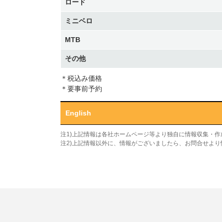
ロード
ミニベロ
MTB
その他
＊税込み価格
＊要事前予約
English
注1)上記情報は各社ホームページ等より独自に情報収集・
注2)上記情報以外に、情報がございましたら、お問合せよ