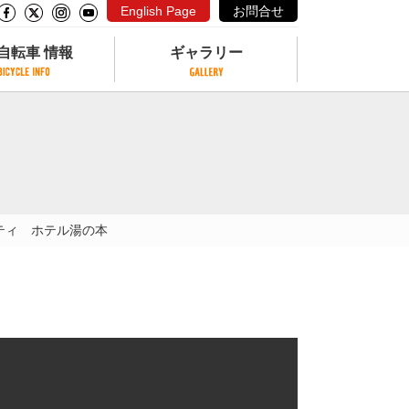
English Page
お問合せ
自転車 情報
ギャラリー
自転車 情報
ギャラリー
サイクリングコースがある公園
写真ギャラリー
交通公園
動画ギャラリー
自転車でも乗れるフェリー
ティ ホテル湯の本
サイクルターミナル
クル
サイクルステーション
サイクルステーションがある空港
自転車店