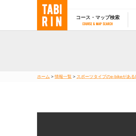
コース・マップ検索
コース・マップ検索
コース検索
マップ検索
都道府
コース条件から検索
都道府県から検索
都道府
都道府県から検索
マップランキング
ホーム
>
情報一覧
>
スポーツタイプのe-bikeがあるﾚﾝ
地図から検索
スポットから検索
コースランキング
コースで人気のスポットランキング