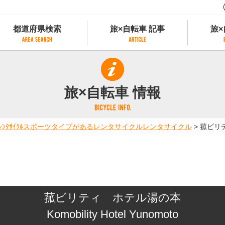
都道府県検索
旅×自転車 記事
旅×
都道府県検索
旅×自転車 記事
旅×
県別サイクリング情報
記事一覧
サイクリストにやさしい宿
旅×自転車 情報
県アクセスランキング
カテゴリから探す
サイクルトレイン
フリーワードから探す
レンタサイクル
ﾀｻｲｸﾙ
スポーツタイプがあるレンタサイクル
レンタサイクル
>
菰ビリ
タグから探す
予約ができるレンタサイクル
スポーツタイプのe-bikeがあるレンタサイ
スポーツタイプがあるレンタサイクル
マウンテンバイクがあるレンタサイクル
子供用自転車があるレンタサイクル
菰ビリティ ホテル湯の本
タンデム自転車があるレンタサイクル
鉄道駅に近いレンタサイクル
Komobility Hotel Yunomoto
レンタサイクルがある道の駅