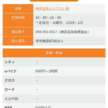
名称
榊原温泉おもてなし館
営業時間
10：00～16：00
＊定休日：火曜日、12/29～1/3
電話番号
059-252-0017（榊原温泉振興協会）
受付場所
津市榊原町5824-1
車種・料金
シティ
－
eバイク
500円/～2時間
クロス
－
ロード
－
ミニベロ
－
MTB
500円/1日