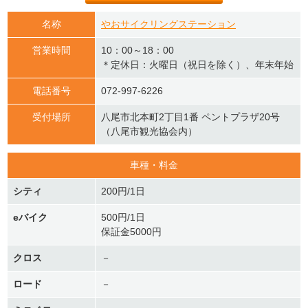
名称
やおサイクリングステーション
営業時間
10：00～18：00
＊定休日：火曜日（祝日を除く）、年末年始
電話番号
072-997-6226
受付場所
八尾市北本町2丁目1番 ペントプラザ20号
（八尾市観光協会内）
車種・料金
シティ
200円/1日
eバイク
500円/1日
保証金5000円
クロス
－
ロード
－