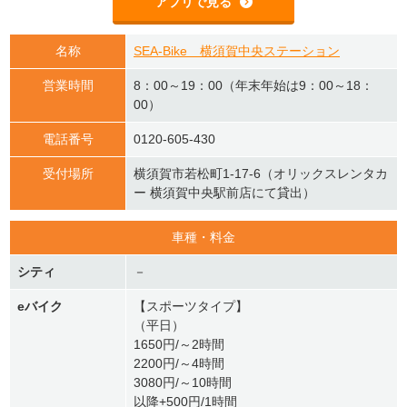
アプリで見る
名称
SEA-Bike 横須賀中央ステーション
営業時間
8：00～19：00（年末年始は9：00～18：
00）
電話番号
0120-605-430
受付場所
横須賀市若松町1-17-6（オリックスレンタカ
ー 横須賀中央駅前店にて貸出）
車種・料金
シティ
－
eバイク
【スポーツタイプ】
（平日）
1650円/～2時間
2200円/～4時間
3080円/～10時間
以降+500円/1時間