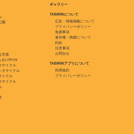
ギャラリー
TABIRINについて
ル
広告・情報掲載について
公園
プライバシーポリシー
免責事項
著作権・商標について
約款
注意事項
お問合せ
る空港
ﾚﾝﾀｻｲｸﾙ
TABIRINアプリについて
タサイクル
利用規約
ンタサイクル
プライバシーポリシー
サイクル
タサイクル
ル
駅