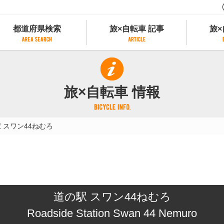
都道府県検索
旅×自転車 記事
旅×
都道府県検索
旅×自転車 記事
旅×
県別サイクリング情報
記事一覧
サイクリストにやさしい宿
旅×自転車 情報
県アクセスランキング
カテゴリから探す
サイクルトレイン
フリーワードから探す
レンタサイクル
 スワン44ねむろ
タグから探す
予約ができるレンタサイクル
スポーツタイプのe-bikeがあるレンタサイ
スポーツタイプがあるレンタサイクル
マウンテンバイクがあるレンタサイクル
子供用自転車があるレンタサイクル
道の駅 スワン44ねむろ
タンデム自転車があるレンタサイクル
鉄道駅に近いレンタサイクル
Roadside Station Swan 44 Nemuro
レンタサイクルがある道の駅