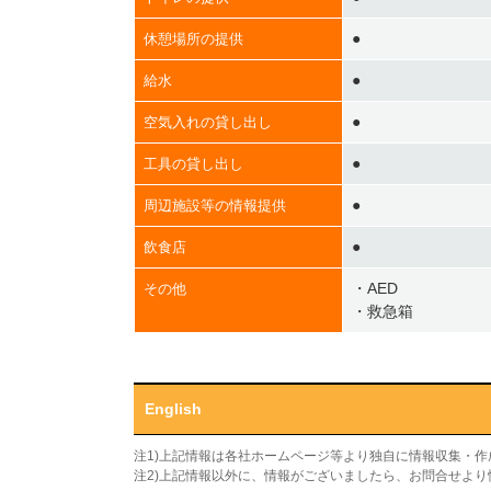
●
休憩場所の提供
●
給水
●
空気入れの貸し出し
●
工具の貸し出し
●
周辺施設等の情報提供
●
飲食店
・AED
その他
・救急箱
English
注1)上記情報は各社ホームページ等より独自に情報収集・
注2)上記情報以外に、情報がございましたら、お問合せよ