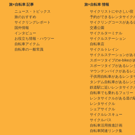
旅×自転車 記事
旅×自転車 情報
ニュース・トピックス
サイクリストにやさしい宿
旅のおすすめ
予約ができるレンタサイク
サイクリングレポート
サイクリングコースがある
国外情報
交通公園
インタビュー
サイクルターミナル
お役立ち情報・ハウツー
サイクルステーション
自転車アイテム
自転車店
自転車の一般常識
サイクルトレイン
サイクルステーションがあ
スポーツタイプのe-bikeがある
スポーツタイプがあるレン
マウンテンバイクがあるレ
子供用自転車があるレンタ
タンデム自転車があるレン
鉄道駅に近いレンタサイク
自転車でも乗れるフェリー
レンタサイクルがある道の
レンタサイクル
シェアサイクル
サイクルレスキュー
サイクルバス
自転車活用推進計画
自転車関連リンク集