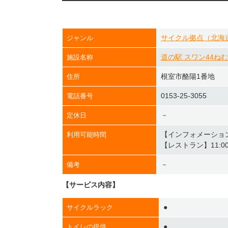
サイクル拠点（北海
ジャンル
道の駅 スワン44ね
施設名称
根室市酪陽1番地
住所
0153-25-3055
電話番号
－
定休日
【インフォメーションフロ
利用可能時間
【レストラン】11:0
－
備考
【サービス内容】
●
サイクルラック
●
トイレの提供