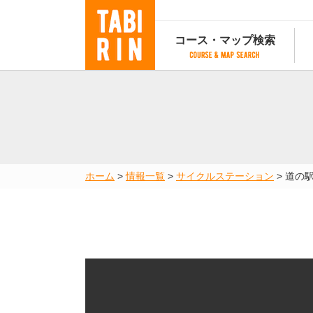
コース・マップ検索
コース・マップ検索
コース検索
マップ検索
都道府
コース条件から検索
都道府県から検索
都道府
都道府県から検索
マップランキング
ホーム
>
情報一覧
>
サイクルステーション
>
道の駅
地図から検索
スポットから検索
コースランキング
コースで人気のスポットランキング