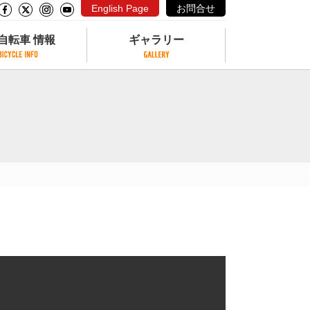
English Page
お問合せ
自転車 情報
ギャラリー
自転車 情報
ギャラリー
サイクリングコースがある公園
写真ギャラリー
交通公園
動画ギャラリー
自転車でも乗れるフェリー
サイクルターミナル
クル
サイクルステーション
サイクルステーションがある空港
自転車店