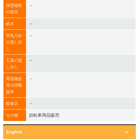
－
休憩場所
の提供
－
給水
－
空気入れ
の貸し出
し
－
工具の貸
し出し
－
周辺施設
等の情報
提供
－
飲食店
自転車用品販売
その他
English