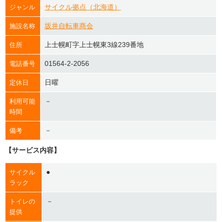
サイクル拠点（北海道）
ジャンル
坂井自転車商会
施設名称
上士幌町字上士幌東3線239番地
住所
01564-2-2056
電話番号
日曜
定休日
－
利用可能
時間
－
備考
【サービス内容】
●
サイクル
ラック
－
トイレの
提供