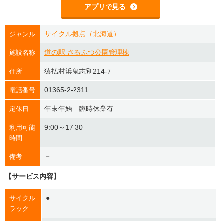
アプリで見る
サイクル拠点（北海道）
ジャンル
道の駅 さるふつ公園管理棟
施設名称
猿払村浜鬼志別214-7
住所
01365-2-2311
電話番号
年末年始、臨時休業有
定休日
9:00～17:30
利用可能
時間
－
備考
【サービス内容】
●
サイクル
ラック