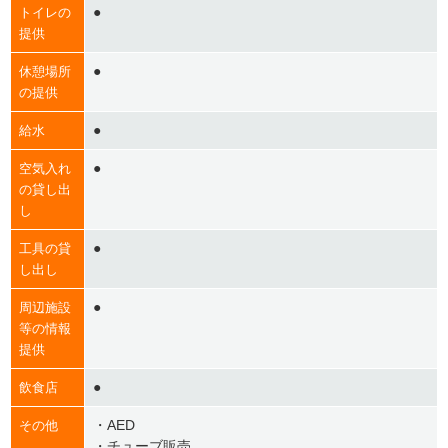
●
トイレの
提供
●
休憩場所
の提供
●
給水
●
空気入れ
の貸し出
し
●
工具の貸
し出し
●
周辺施設
等の情報
提供
●
飲食店
・AED
その他
・チューブ販売