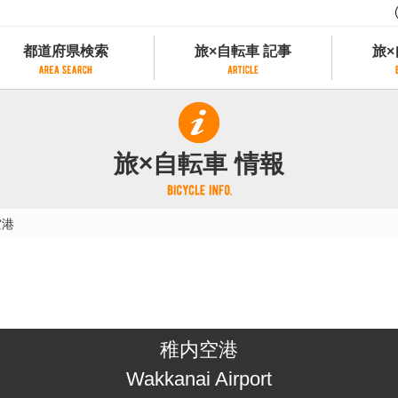
都道府県検索
旅×自転車 記事
旅×
都道府県検索
旅×自転車 記事
旅×
県別サイクリング情報
記事一覧
サイクリストにやさしい宿
旅×自転車 情報
県アクセスランキング
カテゴリから探す
サイクルトレイン
フリーワードから探す
レンタサイクル
空港
タグから探す
予約ができるレンタサイクル
スポーツタイプのe-bikeがあるレンタサイ
スポーツタイプがあるレンタサイクル
マウンテンバイクがあるレンタサイクル
子供用自転車があるレンタサイクル
稚内空港
タンデム自転車があるレンタサイクル
鉄道駅に近いレンタサイクル
Wakkanai Airport
レンタサイクルがある道の駅