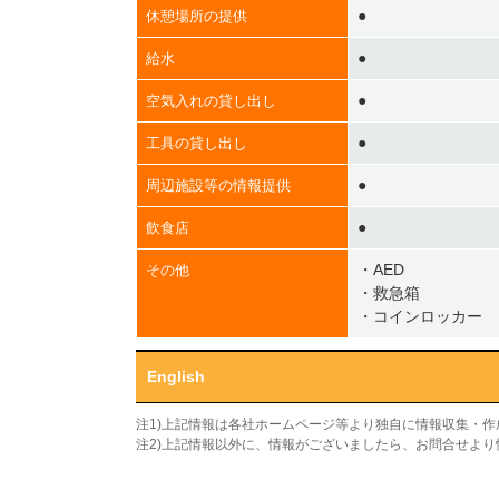
●
休憩場所の提供
●
給水
●
空気入れの貸し出し
●
工具の貸し出し
●
周辺施設等の情報提供
●
飲食店
・AED
その他
・救急箱
・コインロッカー
English
注1)上記情報は各社ホームページ等より独自に情報収集・
注2)上記情報以外に、情報がございましたら、お問合せよ