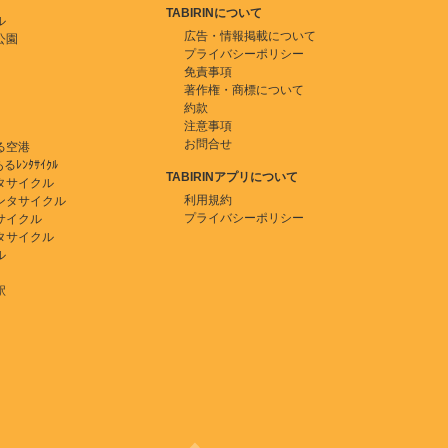
TABIRINについて
ル
広告・情報掲載について
公園
プライバシーポリシー
免責事項
著作権・商標について
約款
注意事項
お問合せ
る空港
ﾚﾝﾀｻｲｸﾙ
TABIRINアプリについて
タサイクル
利用規約
ンタサイクル
プライバシーポリシー
サイクル
タサイクル
ル
駅