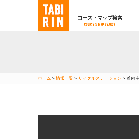
コース・マップ検索
コース・マップ検索
コース検索
マップ検索
都道府
コース条件から検索
都道府県から検索
都道府
都道府県から検索
マップランキング
ホーム
>
情報一覧
>
サイクルステーション
>
稚内
地図から検索
スポットから検索
コースランキング
コースで人気のスポットランキング