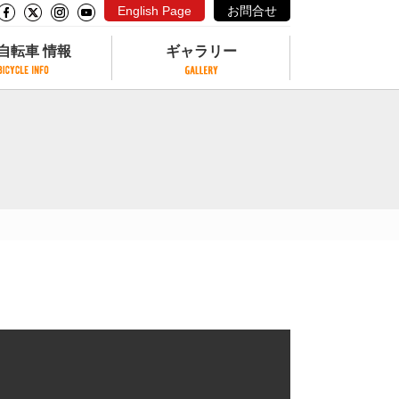
English Page
お問合せ
自転車 情報
ギャラリー
自転車 情報
ギャラリー
サイクリングコースがある公園
写真ギャラリー
交通公園
動画ギャラリー
自転車でも乗れるフェリー
サイクルターミナル
クル
サイクルステーション
サイクルステーションがある空港
自転車店