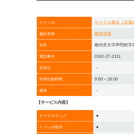
サイクル拠点（北海
ジャンル
稚内空港
施設名称
稚内市大字声問村字声
住所
0162-27-2111
電話番号
－
定休日
9:00～18:00
利用可能時間
－
備考
【サービス内容】
●
サイクルラック
●
トイレの提供