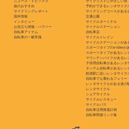
ニュース・トピックス
サイクリストにやさしい宿
旅のおすすめ
予約ができるレンタサイク
サイクリングレポート
サイクリングコースがある
国外情報
交通公園
インタビュー
サイクルターミナル
お役立ち情報・ハウツー
サイクルステーション
自転車アイテム
自転車店
自転車の一般常識
サイクルトレイン
サイクルステーションがあ
スポーツタイプのe-bikeがある
スポーツタイプがあるレン
マウンテンバイクがあるレ
子供用自転車があるレンタ
タンデム自転車があるレン
鉄道駅に近いレンタサイク
自転車でも乗れるフェリー
レンタサイクルがある道の
レンタサイクル
シェアサイクル
サイクルレスキュー
サイクルバス
自転車活用推進計画
自転車関連リンク集