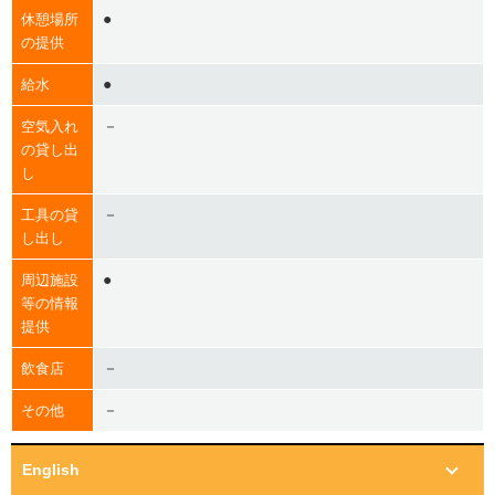
●
休憩場所
の提供
●
給水
－
空気入れ
の貸し出
し
－
工具の貸
し出し
●
周辺施設
等の情報
提供
－
飲食店
－
その他
English