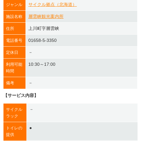
サイクル拠点（北海道）
ジャンル
層雲峡観光案内所
施設名称
上川町字層雲峡
住所
01658-5-3350
電話番号
－
定休日
10:30～17:00
利用可能
時間
－
備考
【サービス内容】
－
サイクル
ラック
●
トイレの
提供