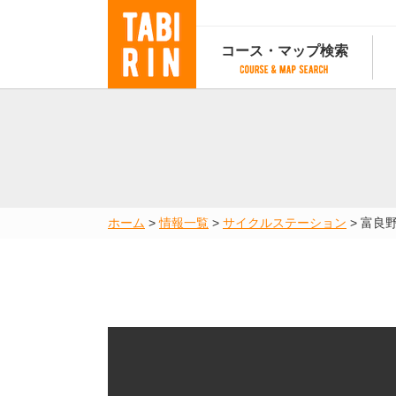
コース・マップ検索
コース・マップ検索
コース検索
マップ検索
都道府
コース条件から検索
都道府県から検索
都道府
都道府県から検索
マップランキング
ホーム
>
情報一覧
>
サイクルステーション
>
富良
地図から検索
スポットから検索
コースランキング
コースで人気のスポットランキング