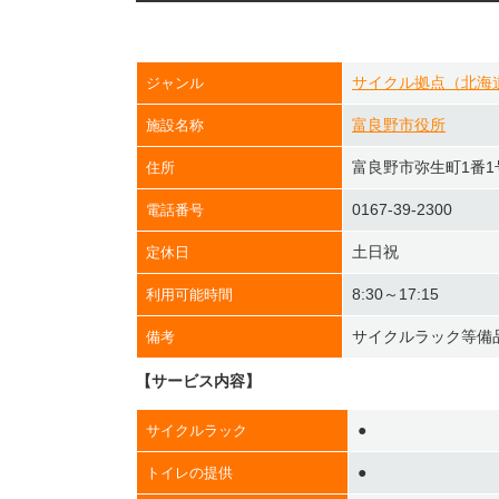
サイクル拠点（北海
ジャンル
富良野市役所
施設名称
富良野市弥生町1番1
住所
0167-39-2300
電話番号
土日祝
定休日
8:30～17:15
利用可能時間
サイクルラック等備品
備考
【サービス内容】
●
サイクルラック
●
トイレの提供