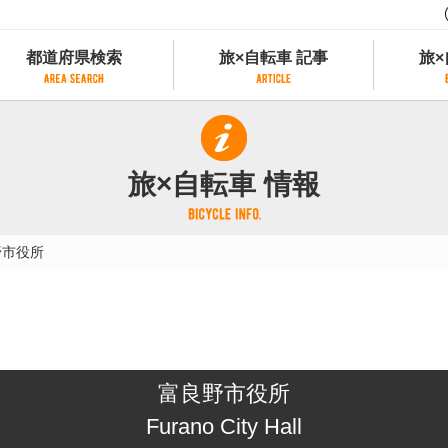
都道府県検索
旅×自転車 記事
旅×
都道府県検索
旅×自転車 記事
旅×
県別サイクリング情報
記事一覧
サイクリストにやさしい宿
旅×自転車 情報
県アクセスランキング
カテゴリから探す
サイクルトレイン
フリーワードから探す
レンタサイクル
野市役所
タグから探す
予約ができるレンタサイクル
スポーツタイプのe-bikeがあるレンタサイ
スポーツタイプがあるレンタサイクル
マウンテンバイクがあるレンタサイクル
子供用自転車があるレンタサイクル
富良野市役所
タンデム自転車があるレンタサイクル
鉄道駅に近いレンタサイクル
Furano City Hall
レンタサイクルがある道の駅