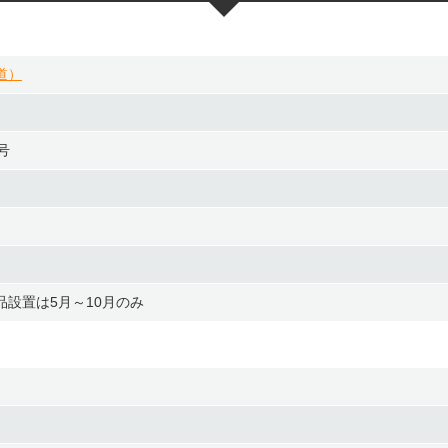
道）
号
設置は5月～10月のみ