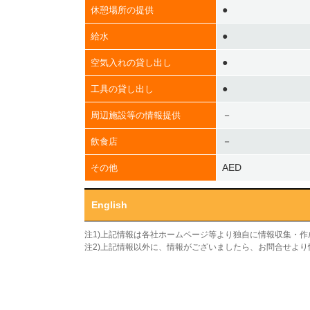
●
休憩場所の提供
●
給水
●
空気入れの貸し出し
●
工具の貸し出し
－
周辺施設等の情報提供
－
飲食店
AED
その他
English
注1)上記情報は各社ホームページ等より独自に情報収集・
注2)上記情報以外に、情報がございましたら、お問合せよ