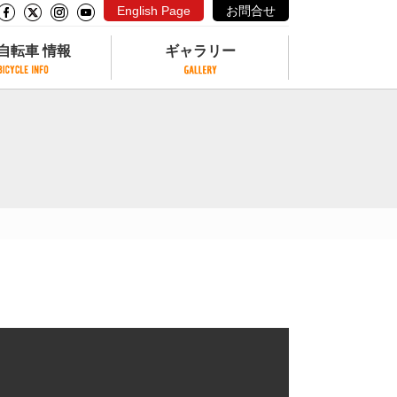
English Page
お問合せ
自転車 情報
ギャラリー
自転車 情報
ギャラリー
サイクリングコースがある公園
写真ギャラリー
交通公園
動画ギャラリー
自転車でも乗れるフェリー
サイクルターミナル
クル
サイクルステーション
サイクルステーションがある空港
自転車店