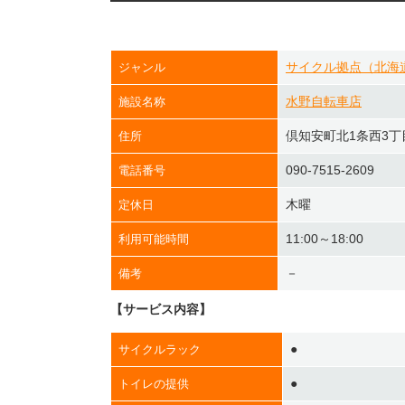
サイクル拠点（北海
ジャンル
水野自転車店
施設名称
倶知安町北1条西3丁目
住所
090-7515-2609
電話番号
木曜
定休日
11:00～18:00
利用可能時間
－
備考
【サービス内容】
●
サイクルラック
●
トイレの提供