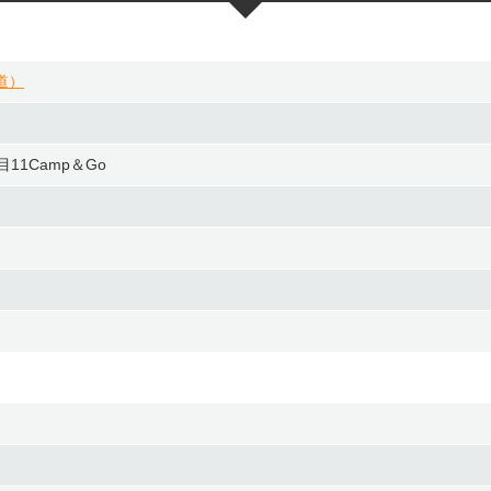
道）
11Camp＆Go