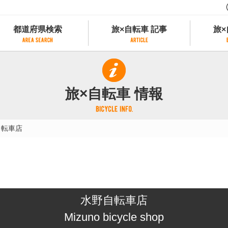
都道府県検索
旅×自転車 記事
旅×
都道府県検索
旅×自転車 記事
旅×
県別サイクリング情報
記事一覧
サイクリストにやさしい宿
旅×自転車 情報
県アクセスランキング
カテゴリから探す
サイクルトレイン
フリーワードから探す
レンタサイクル
自転車店
タグから探す
予約ができるレンタサイクル
スポーツタイプのe-bikeがあるレンタサイ
スポーツタイプがあるレンタサイクル
マウンテンバイクがあるレンタサイクル
子供用自転車があるレンタサイクル
水野自転車店
タンデム自転車があるレンタサイクル
鉄道駅に近いレンタサイクル
Mizuno bicycle shop
レンタサイクルがある道の駅