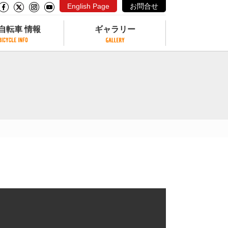
English Page
お問合せ
自転車 情報
ギャラリー
自転車 情報
ギャラリー
サイクリングコースがある公園
写真ギャラリー
交通公園
動画ギャラリー
自転車でも乗れるフェリー
サイクルターミナル
クル
サイクルステーション
サイクルステーションがある空港
自転車店