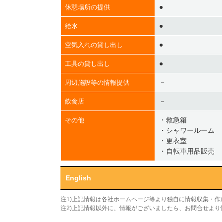
●
休憩場所の提供
●
給水
●
空気入れの貸し出し
●
工具の貸し出し
－
周辺施設等の情報提供
－
飲食店
・救急箱
その他
・シャワールーム
・更衣室
・自転車用品販売
English
注1)上記情報は各社ホームページ等より独自に情報収集・
注2)上記情報以外に、情報がございましたら、お問合せよ