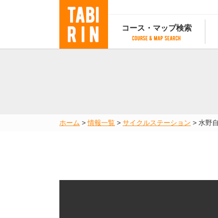
コース・マップ検索
コース・マップ検索
コース検索
マップ検索
都道府
コース条件から検索
都道府県から検索
都道府
都道府県から検索
マップランキング
ホーム
>
情報一覧
>
サイクルステーション
>
水野
地図から検索
スポットから検索
コースランキング
コースで人気のスポットランキング