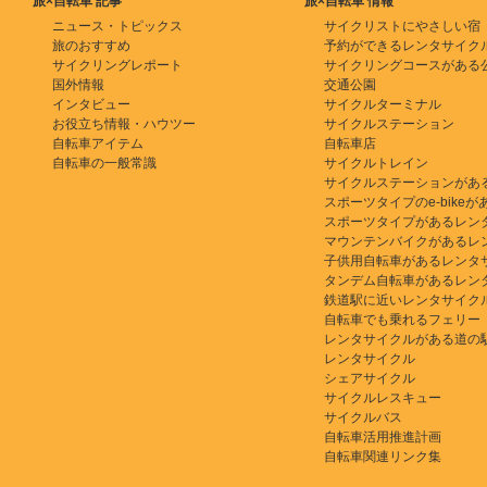
旅×自転車 記事
旅×自転車 情報
ニュース・トピックス
サイクリストにやさしい宿
旅のおすすめ
予約ができるレンタサイク
サイクリングレポート
サイクリングコースがある
国外情報
交通公園
インタビュー
サイクルターミナル
お役立ち情報・ハウツー
サイクルステーション
自転車アイテム
自転車店
自転車の一般常識
サイクルトレイン
サイクルステーションがあ
スポーツタイプのe-bikeがある
スポーツタイプがあるレン
マウンテンバイクがあるレ
子供用自転車があるレンタ
タンデム自転車があるレン
鉄道駅に近いレンタサイク
自転車でも乗れるフェリー
レンタサイクルがある道の
レンタサイクル
シェアサイクル
サイクルレスキュー
サイクルバス
自転車活用推進計画
自転車関連リンク集