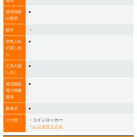
提供
●
休憩場所
の提供
－
給水
●
空気入れ
の貸し出
し
●
工具の貸
し出し
●
周辺施設
等の情報
提供
●
飲食店
・コインロッカー
その他
・
レンタサイクル