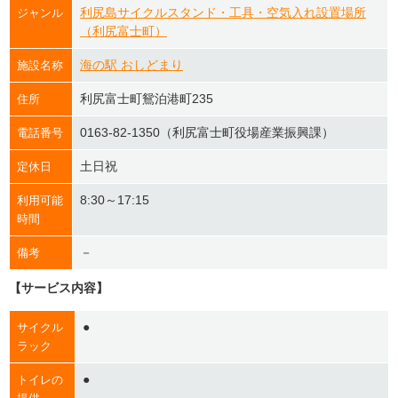
利尻島サイクルスタンド・工具・空気入れ設置場所
ジャンル
（利尻富士町）
海の駅 おしどまり
施設名称
利尻富士町鴛泊港町235
住所
0163-82-1350（利尻富士町役場産業振興課）
電話番号
土日祝
定休日
8:30～17:15
利用可能
時間
－
備考
【サービス内容】
●
サイクル
ラック
●
トイレの