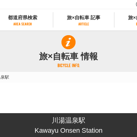
都道府県検索
旅×自転車 記事
旅×
都道府県検索
旅×自転車 記事
旅×
県別サイクリング情報
記事一覧
サイクリストにやさしい宿
旅×自転車 情報
県アクセスランキング
カテゴリから探す
サイクルトレイン
フリーワードから探す
レンタサイクル
温泉駅
タグから探す
予約ができるレンタサイクル
スポーツタイプのe-bikeがあるレンタサイ
スポーツタイプがあるレンタサイクル
マウンテンバイクがあるレンタサイクル
子供用自転車があるレンタサイクル
川湯温泉駅
タンデム自転車があるレンタサイクル
鉄道駅に近いレンタサイクル
Kawayu Onsen Station
レンタサイクルがある道の駅