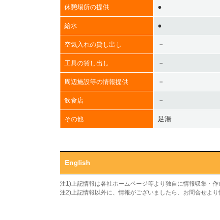
●
休憩場所の提供
●
給水
－
空気入れの貸し出し
－
工具の貸し出し
－
周辺施設等の情報提供
－
飲食店
足湯
その他
English
注1)上記情報は各社ホームページ等より独自に情報収集・
注2)上記情報以外に、情報がございましたら、お問合せよ