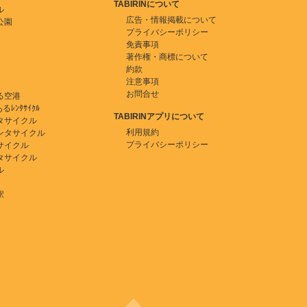
TABIRINについて
ル
広告・情報掲載について
公園
プライバシーポリシー
免責事項
著作権・商標について
約款
注意事項
お問合せ
る空港
ﾚﾝﾀｻｲｸﾙ
TABIRINアプリについて
タサイクル
利用規約
ンタサイクル
プライバシーポリシー
サイクル
タサイクル
ル
駅