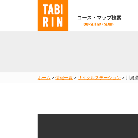
コース・マップ検索
コース・マップ検索
コース検索
マップ検索
都道府
コース条件から検索
都道府県から検索
都道府
都道府県から検索
マップランキング
ホーム
>
情報一覧
>
サイクルステーション
>
川湯
地図から検索
スポットから検索
コースランキング
コースで人気のスポットランキング