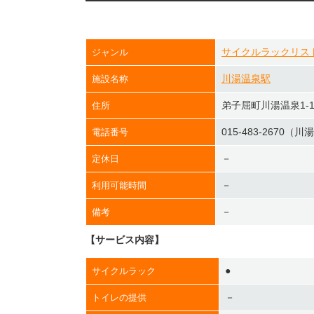
サイクルラックリス
ジャンル
川湯温泉駅
施設名称
弟子屈町川湯温泉1-1-
住所
015-483-2670
電話番号
－
定休日
－
利用可能時間
－
備考
【サービス内容】
●
サイクルラック
－
トイレの提供