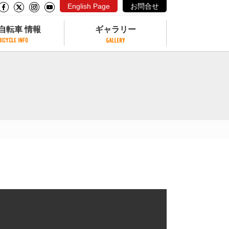
English Page
お問合せ
自転車 情報
ギャラリー
自転車 情報
ギャラリー
サイクリングコースがある公園
写真ギャラリー
交通公園
動画ギャラリー
自転車でも乗れるフェリー
サイクルターミナル
クル
サイクルステーション
サイクルステーションがある空港
自転車店