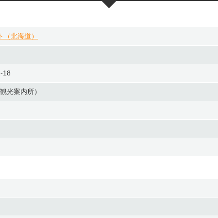
ト（北海道）
18
（川湯観光案内所）