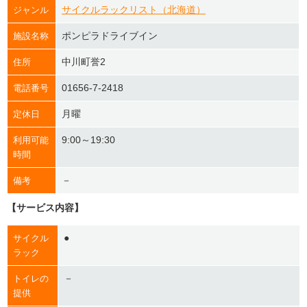
サイクルラックリスト（北海道）
ジャンル
ポンピラドライブイン
施設名称
中川町誉2
住所
01656-7-2418
電話番号
月曜
定休日
9:00～19:30
利用可能
時間
－
備考
【サービス内容】
●
サイクル
ラック
－
トイレの
提供