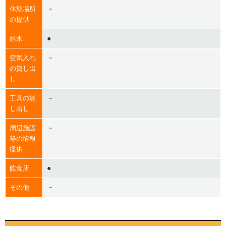
－
休憩場所
の提供
●
給水
－
空気入れ
の貸し出
し
－
工具の貸
し出し
－
周辺施設
等の情報
提供
●
飲食店
－
その他