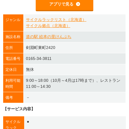
アプリで見る
サイクルラックリスト（北海道）
ジャンル
サイクル拠点（北海道）
道の駅 絵本の里けんぶち
施設名称
剣淵町東町2420
住所
0165-34-3811
電話番号
無休
定休日
9:00～18:00（10月～4月は17時まで）、レストラン
利用可能
11:00～14:30
時間
－
備考
【サービス内容】
●
サイクル
ラック