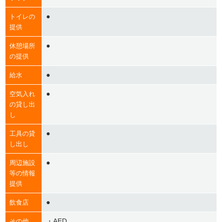
●
トイレの
提供
●
休憩場所
の提供
●
給水
●
空気入れ
の貸し出
し
●
工具の貸
し出し
●
周辺施設
等の情報
提供
●
飲食店
・AED
その他