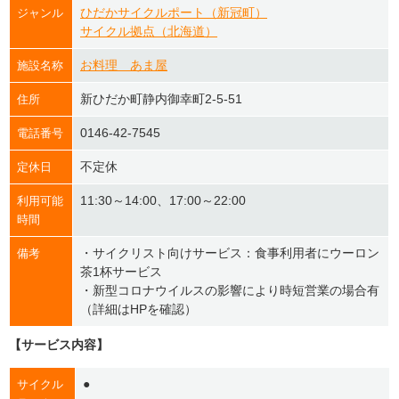
ひだかサイクルポート（新冠町）
ジャンル
サイクル拠点（北海道）
お料理 あま屋
施設名称
新ひだか町静内御幸町2-5-51
住所
0146-42-7545
電話番号
不定休
定休日
11:30～14:00、17:00～22:00
利用可能
時間
・サイクリスト向けサービス：食事利用者にウーロン
備考
茶1杯サービス
・新型コロナウイルスの影響により時短営業の場合有
（詳細はHPを確認）
【サービス内容】
●
サイクル