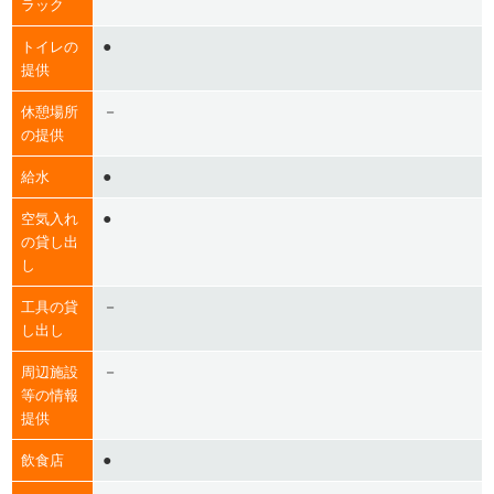
ラック
●
トイレの
提供
－
休憩場所
の提供
●
給水
●
空気入れ
の貸し出
し
－
工具の貸
し出し
－
周辺施設
等の情報
提供
●
飲食店