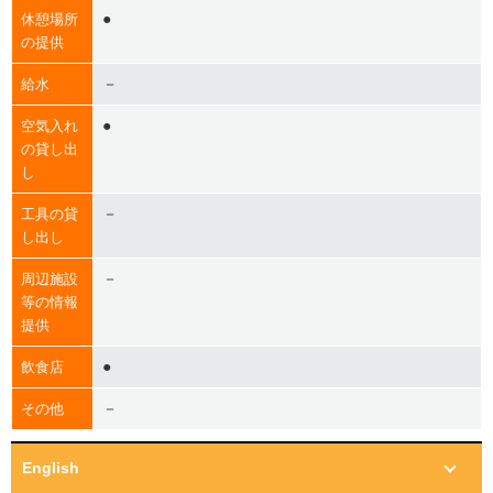
●
休憩場所
の提供
－
給水
●
空気入れ
の貸し出
し
－
工具の貸
し出し
－
周辺施設
等の情報
提供
●
飲食店
－
その他
English