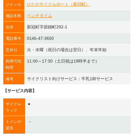
ひだかサイクルポート（新冠町）
ジャンル
ベンチタイム
施設名称
新冠町字節婦町292-1
住所
0146-47-3650
電話番号
火・水曜（祝日の場合は翌日）、年末年始
定休日
11:00～17:30（土日祝は18時半まで）
利用可能
時間
サイクリスト向けサービス：牛乳1杯サービス
備考
【サービス内容】
●
サイクル
ラック
－
トイレの
提供