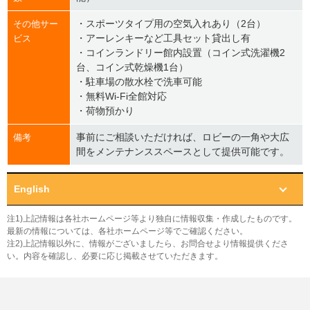
・スポーツタイプ用の空気入れあり（2台）
その他サー
・アーレンキーなど工具セット貸出し有
ビス
・コインランドリー館内設置（コイン式洗濯機2
台、コイン式乾燥機1台）
・駐車場の散水栓で洗車可能
・無料Wi-Fi全館対応
・荷物預かり
事前にご相談いただければ、ロビーの一角や大広
備考
間をメンテナンススペースとして提供可能です。
English
注1)上記情報は各社ホームページ等より独自に情報収集・作成したものです。
最新の情報については、各社ホームページ等でご確認ください。
注2)上記情報以外に、情報がございましたら、お問合せより情報提供くださ
い。内容を確認し、必要に応じ掲載させていただきます。