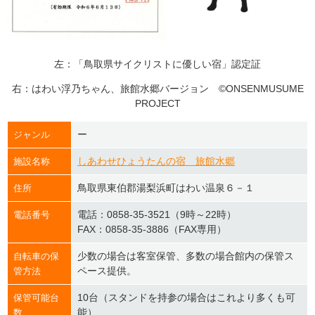
左：「鳥取県サイクリストに優しい宿」認定証
右：はわい浮乃ちゃん、旅館水郷バージョン ©ONSENMUSUME
PROJECT
ー
ジャンル
しあわせひょうたんの宿 旅館水郷
施設名称
鳥取県東伯郡湯梨浜町はわい温泉６－１
住所
電話：0858-35-3521（9時～22時）
電話番号
FAX：0858-35-3886（FAX専用）
少数の場合は客室保管、多数の場合館内の保管ス
自転車の保
ペース提供。
管方法
10台（スタンドを持参の場合はこれより多くも可
保管可能台
能）
数