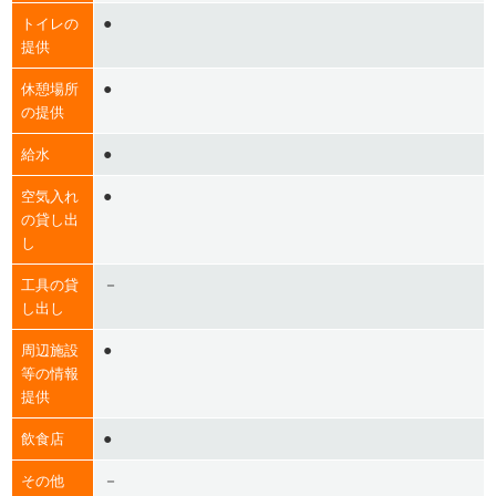
●
トイレの
提供
●
休憩場所
の提供
●
給水
●
空気入れ
の貸し出
し
－
工具の貸
し出し
●
周辺施設
等の情報
提供
●
飲食店
－
その他