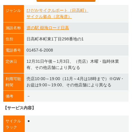
ひだかサイクルポート（日高町）
ジャンル
サイクル拠点（北海道）
道の駅 樹海ロード日高
施設名称
日高町本町東1丁目298番地の1
住所
01457-6-2008
電話番号
12月31日午後～1月3日、（売店）木曜・臨時休業
定休日
有、その他店舗により異なる
売店10:00～19:00（11月～4月は18時まで）※GW・
利用可能
お盆は9:00～19:00、その他店舗により異なる
時間
－
備考
【サービス内容】
●
サイクル
ラック