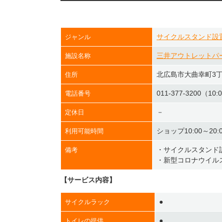
サイクルスタンド設
ジャンル
三井アウトレットパ
施設名称
北広島市大曲幸町3丁
住所
011-377-3200（10:
電話番号
－
定休日
ショップ10:00～20:
利用可能時間
・サイクルスタンド設
備考
・新型コロナウイル
【サービス内容】
●
サイクルラック
●
トイレの提供