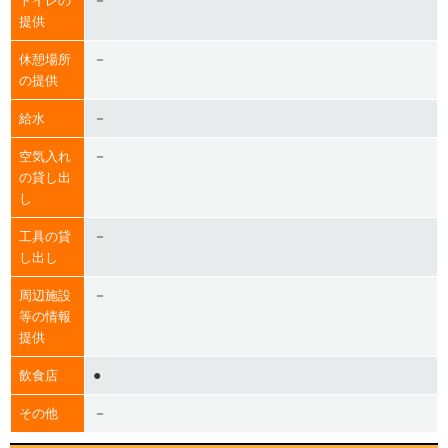
－
トイレの
提供
－
休憩場所
の提供
－
給水
－
空気入れ
の貸し出
し
－
工具の貸
し出し
－
周辺施設
等の情報
提供
●
飲食店
－
その他