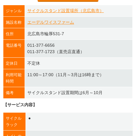
サイクルスタンド設置場所（北広島市）
ジャンル
エーデルワイスファーム
施設名称
北広島市輪厚531-7
住所
011-377-6656
電話番号
011-377-1723（直売店直通）
不定休
定休日
11:00～17:00（11月～3月は16時まで）
利用可能
時間
サイクルスタンド設置期間は6月～10月
備考
【サービス内容】
●
サイクル
ラック