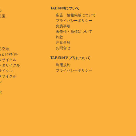
TABIRINについて
ル
広告・情報掲載について
公園
プライバシーポリシー
免責事項
著作権・商標について
約款
注意事項
お問合せ
る空港
ﾚﾝﾀｻｲｸﾙ
TABIRINアプリについて
タサイクル
利用規約
ンタサイクル
プライバシーポリシー
サイクル
タサイクル
ル
駅