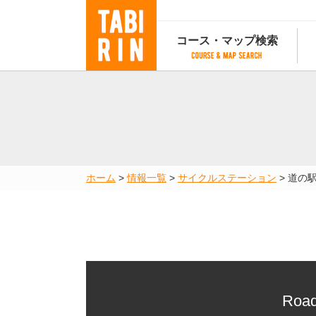
コース・マップ検索
コース・マップ検索
コース検索
マップ検索
都道府
コース条件から検索
都道府県から検索
都道府
都道府県から検索
マップランキング
ホーム
>
情報一覧
>
サイクルステーション
>
道の
地図から検索
スポットから検索
コースランキング
コースで人気のスポットランキング
Road