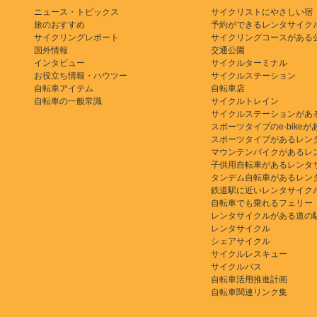
ニュース・トピックス
サイクリストにやさしい宿
旅のおすすめ
予約ができるレンタサイク
サイクリングレポート
サイクリングコースがある
国外情報
交通公園
インタビュー
サイクルターミナル
お役立ち情報・ハウツー
サイクルステーション
自転車アイテム
自転車店
自転車の一般常識
サイクルトレイン
サイクルステーションがあ
スポーツタイプのe-bikeがある
スポーツタイプがあるレン
マウンテンバイクがあるレ
子供用自転車があるレンタ
タンデム自転車があるレン
鉄道駅に近いレンタサイク
自転車でも乗れるフェリー
レンタサイクルがある道の
レンタサイクル
シェアサイクル
サイクルレスキュー
サイクルバス
自転車活用推進計画
自転車関連リンク集