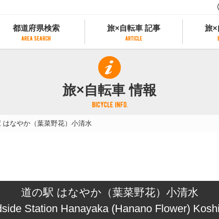
都道府県検索
旅×自転車 記事
旅×
都道府県検索
旅×自転車 記事
旅×
県別サイクリング情報
記事一覧
サイクリストにやさしい宿
旅×自転車 情報
県アクセスランキング
カテゴリから探す
サイクルトレイン
フリーワードから探す
レンタサイクル
駅 はなやか（葉菜野花）小清水
タグから探す
予約ができるレンタサイクル
スポーツタイプのe-bikeがあるレンタサイ
スポーツタイプがあるレンタサイクル
マウンテンバイクがあるレンタサイクル
子供用自転車があるレンタサイクル
道の駅 はなやか（葉菜野花）小清水
タンデム自転車があるレンタサイクル
鉄道駅に近いレンタサイクル
side Station Hanayaka (Hanano Flower) Kosh
レンタサイクルがある道の駅