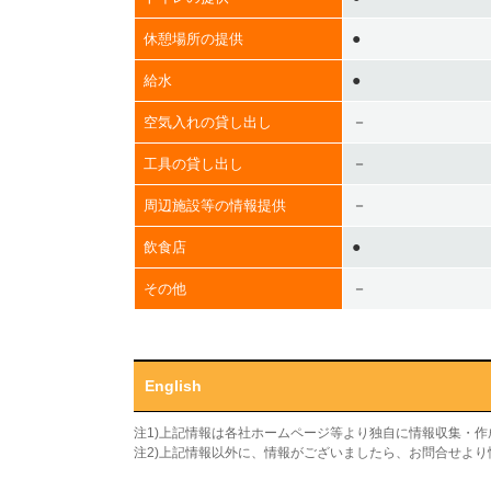
●
休憩場所の提供
●
給水
－
空気入れの貸し出し
－
工具の貸し出し
－
周辺施設等の情報提供
●
飲食店
－
その他
English
注1)上記情報は各社ホームページ等より独自に情報収集・
注2)上記情報以外に、情報がございましたら、お問合せよ