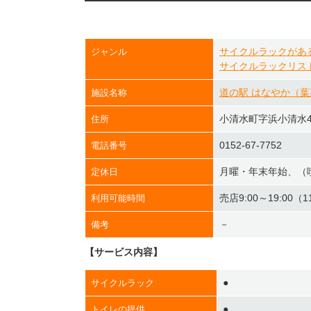
サイクルラックがあ
ジャンル
サイクルラックリス
道の駅 はなやか（
施設名称
小清水町字浜小清水47
住所
0152-67-7752
電話番号
月曜・年末年始、（
定休日
売店9:00～19:00（
利用可能時間
－
備考
【サービス内容】
●
サイクルラック
●
トイレの提供