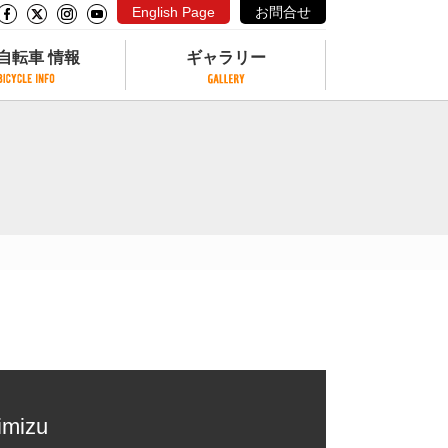
English Page
お問合せ
自転車 情報
ギャラリー
自転車 情報
ギャラリー
サイクリングコースがある公園
写真ギャラリー
交通公園
動画ギャラリー
自転車でも乗れるフェリー
サイクルターミナル
クル
サイクルステーション
サイクルステーションがある空港
自転車店
imizu