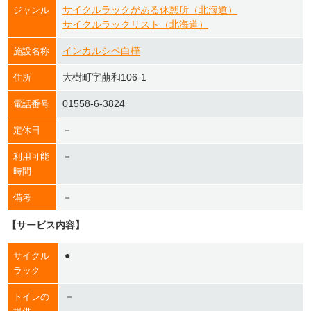
サイクルラックがある休憩所（北海道）
ジャンル
サイクルラックリスト（北海道）
インカルシペ白樺
施設名称
大樹町字萠和106-1
住所
01558-6-3824
電話番号
－
定休日
－
利用可能
時間
－
備考
【サービス内容】
●
サイクル
ラック
－
トイレの