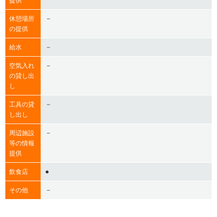
提供
－
休憩場所
の提供
－
給水
－
空気入れ
の貸し出
し
－
工具の貸
し出し
－
周辺施設
等の情報
提供
●
飲食店
－
その他