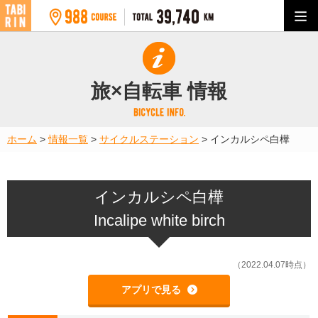
旅×自転車 情報
ホーム
>
情報一覧
>
サイクルステーション
>
インカルシペ白樺
インカルシペ白樺
Incalipe white birch
（2022.04.07時点）
アプリで見る