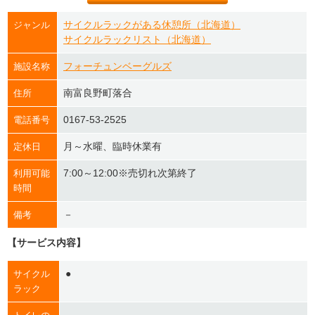
サイクルラックがある休憩所（北海道）
ジャンル
サイクルラックリスト（北海道）
フォーチュンベーグルズ
施設名称
南富良野町落合
住所
0167-53-2525
電話番号
月～水曜、臨時休業有
定休日
7:00～12:00※売切れ次第終了
利用可能
時間
－
備考
【サービス内容】
●
サイクル
ラック