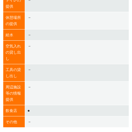
－
トイレの
提供
－
休憩場所
の提供
－
給水
－
空気入れ
の貸し出
し
－
工具の貸
し出し
－
周辺施設
等の情報
提供
●
飲食店
－
その他