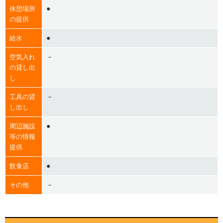
●
休憩場所
の提供
●
給水
－
空気入れ
の貸し出
し
－
工具の貸
し出し
●
周辺施設
等の情報
提供
●
飲食店
－
その他