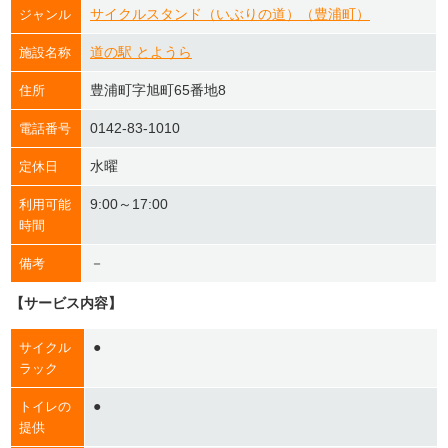
サイクルスタンド（いぶりの道）（豊浦町）
ジャンル
道の駅 とようら
施設名称
豊浦町字旭町65番地8
住所
0142-83-1010
電話番号
水曜
定休日
9:00～17:00
利用可能
時間
－
備考
【サービス内容】
●
サイクル
ラック
●
トイレの
提供