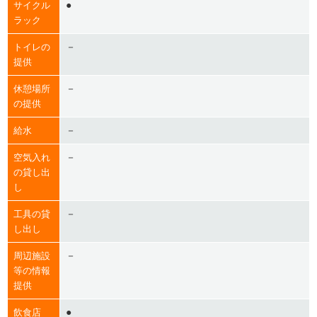
●
サイクル
ラック
－
トイレの
提供
－
休憩場所
の提供
－
給水
－
空気入れ
の貸し出
し
－
工具の貸
し出し
－
周辺施設
等の情報
提供
●
飲食店