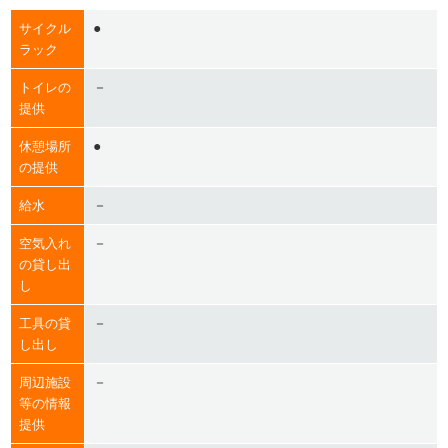
●
サイクル
ラック
－
トイレの
提供
●
休憩場所
の提供
－
給水
－
空気入れ
の貸し出
し
－
工具の貸
し出し
－
周辺施設
等の情報
提供