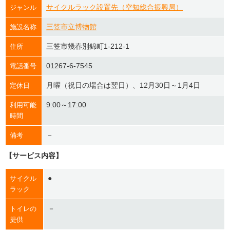
サイクルラック設置先（空知総合振興局）
ジャンル
三笠市立博物館
施設名称
三笠市幾春別錦町1-212-1
住所
01267-6-7545
電話番号
月曜（祝日の場合は翌日）、12月30日～1月4日
定休日
9:00～17:00
利用可能
時間
－
備考
【サービス内容】
●
サイクル
ラック
－
トイレの
提供