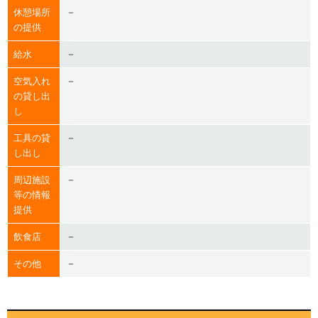
－
休憩場所
の提供
－
給水
－
空気入れ
の貸し出
し
－
工具の貸
し出し
－
周辺施設
等の情報
提供
－
飲食店
－
その他