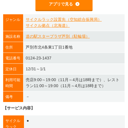
アプリで見る
サイクルラック設置先（空知総合振興局）
ジャンル
サイクル拠点（北海道）
道の駅スタープラザ芦別（駐輪場）
施設名称
芦別市北4条東1丁目1番地
住所
0124-23-1437
電話番号
12/31～1/1
定休日
売店9:00～19:00（11月～4月は18時まで）、レスト
利用可能
ラン11:00～19:00（11月～4月は18時まで）
時間
－
備考
【サービス内容】
●
サイクル
ラック