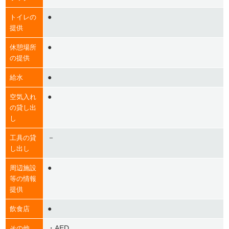
●
トイレの
提供
●
休憩場所
の提供
●
給水
●
空気入れ
の貸し出
し
－
工具の貸
し出し
●
周辺施設
等の情報
提供
●
飲食店
・AED
その他