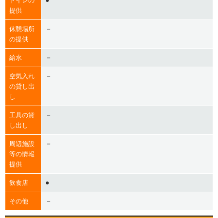
●
トイレの
提供
－
休憩場所
の提供
－
給水
－
空気入れ
の貸し出
し
－
工具の貸
し出し
－
周辺施設
等の情報
提供
●
飲食店
－
その他