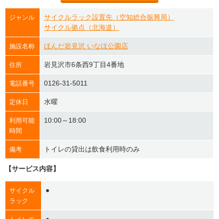
サイクルラック設置先（空知総合振興局）
ジャンル
サイクル拠点（北海道）
ほんだ岩見沢 いなほ公園店
施設名称
岩見沢市6条西9丁目4番地
住所
0126-31-5011
電話番号
水曜
定休日
10:00～18:00
利用可能
時間
トイレの貸出は飲食利用時のみ
備考
【サービス内容】
●
サイクル
ラック