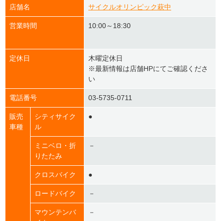
店舗名
サイクルオリンピック萩中
営業時間
10:00～18:30
定休日
木曜定休日
※最新情報は店舗HPにてご確認くださ
い
電話番号
03-5735-0711
販売
シティサイク
●
車種
ル
ミニベロ・折
－
りたたみ
クロスバイク
●
ロードバイク
－
マウンテンバ
－