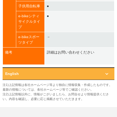
子供用自転車
●
e-bikeシティ
●
サイクルタイ
プ
e-bikeスポー
－
ツタイプ
備考
詳細はお問い合わせください
English
注1)上記情報は各社ホームページ等より独自に情報収集・作成したものです。
最新の情報については、各社ホームページ等でご確認ください。
注2)上記情報以外に、情報がございましたら、お問合せより情報提供くださ
い。内容を確認し、必要に応じ掲載させていただきます。