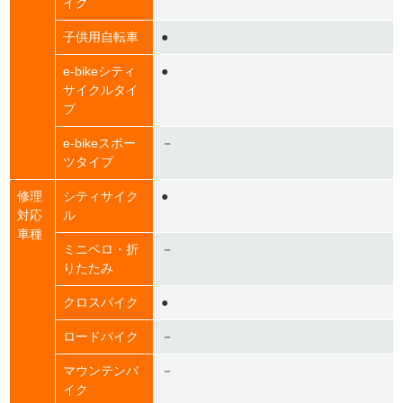
イク
子供用自転車
●
e-bikeシティ
●
サイクルタイ
プ
e-bikeスポー
－
ツタイプ
修理
シティサイク
●
対応
ル
車種
ミニベロ・折
－
りたたみ
クロスバイク
●
ロードバイク
－
マウンテンバ
－
イク